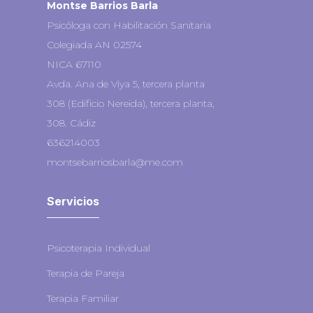
Montse Barrios Barla
Psicóloga con Habilitación Sanitaria
Colegiada AN 02574
NICA 67110
Avda. Ana de Viya 5, tercera planta
308 (Edificio Nereida),
tercera planta,
308.
Cádiz
636214003
montsebarriosbarla@me.com
Servicios
Psicoterapia Individual
Terapia de Pareja
Terapia Familiar