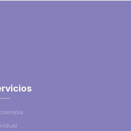
rvicios
coterapia
ividual