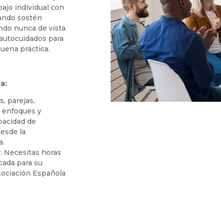
ajo individual con
dando sostén
ndo nunca de vista
 autocuidados para
uena práctica.
a:
, parejas,
s enfoques y
pacidad de
esde la
a.
: Necesitas horas
icada para su
sociación Española