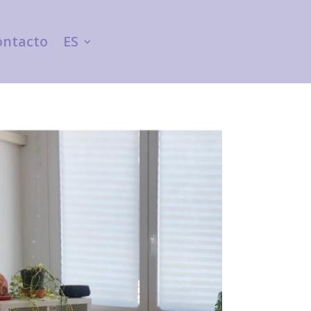
ontacto
ES