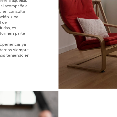
iere a aquellas
nal acompaña a
o en consulta,
ación. Una
l de
dudas, es
 formen parte
periencia, ya
 darnos siempre
mos teniendo en